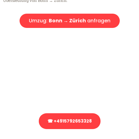
Übersiedlung von Bonn → Zürich.
Umzug:
Bonn → Zürich
anfragen
Kostenlose Beratung!
Sie haben Fragen?
Sie haben Fragen zu Ihrem Transport oder benötigen eine Beratung
bezüglich Ihres Umzug?
Rufen Sie uns gerne an, unser Team aus Experten freut sich, Ihnen
kostenlos weiterzuhelfen!
☎ +4915792653328
Stattdessen eine unverbindliche Anfrage senden