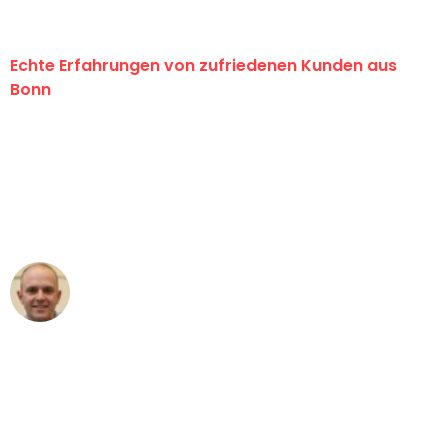
Echte Erfahrungen von zufriedenen Kunden aus
Bonn
"Erste Klasse! Ein großes Dankeschön
an das gesamte Team von Baum
Umzugsservice für ihren
außergewöhnlichen Service!"
Frederik F.
Umzug in Bonn
"Besser hätte ich mir den Umzug von
Bonn nach Wien nicht vorstellen
können - DANKE!"