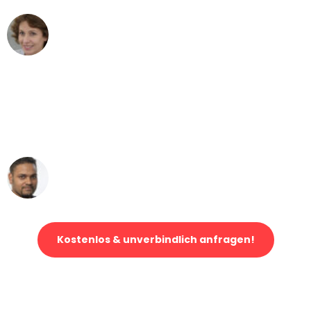
Maria W
Umzug von Bonn nach Wien
"Mein Klavier kam in unter 24 Stunden
ohne einen Kratzer an - ein
erstklassiger Service!"
Ümit Y.
Klaviertransport in Bonn
Kostenlos & unverbindlich anfragen!
Jetzt anfragen und der nächste glückliche Kunde werden. Alle
Umzugsanfragen sind zu
100% kostenlos & unverbindlich!