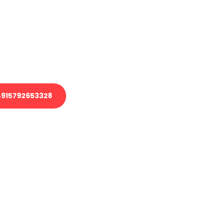
 Transport oder benötigen eine
 Umzug?
ser Team aus Experten freut sich,
elfen!
915792653328
nverbindliche Anfrage senden