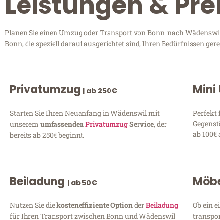
Leistungen & Pre
Planen Sie einen Umzug oder Transport von Bonn nach Wädenswil? 
Bonn, die speziell darauf ausgerichtet sind, Ihren Bedürfnissen ge
Privatumzug
Mini
| ab 250€
Starten Sie Ihren Neuanfang in Wädenswil mit
Perfekt 
Gegenst
unserem
umfassenden
Privatumzug
Service
, der
ab 100€ 
bereits ab 250€ beginnt.
Beiladung
Möbe
| ab 50€
Nutzen Sie die
kosteneffiziente Option
der
Beiladung
Ob ein e
für Ihren Transport zwischen Bonn und Wädenswil
transpor