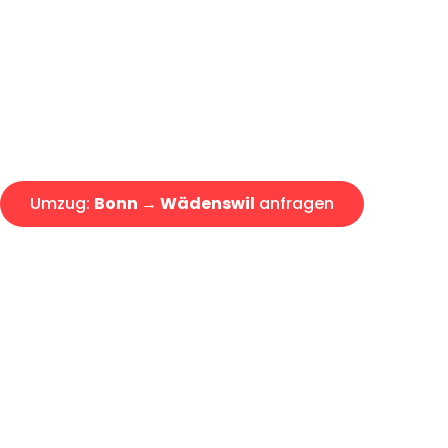
Express-Abwicklung in unter 2
Über 15 Jahre Erfahrung mit 
Angebot erhalten in unter 30 
Umzug:
Bonn → Wädenswil
anfragen
Alle Umzugsanfragen sind zu 100% kostenlos & unverbind