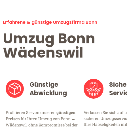
Erfahrene & günstige Umzugsfirma Bonn
Umzug Bonn
Wädenswil
Günstige
Siche
Abwicklung
Servi
Profitieren Sie von unseren
günstigen
Verlassen Sie sich auf 
sicheren Umzugsservice
Preisen
für Ihren Umzug von Bonn →
Ihre Habseligkeiten mi
Wädenswil, ohne Kompromisse bei der