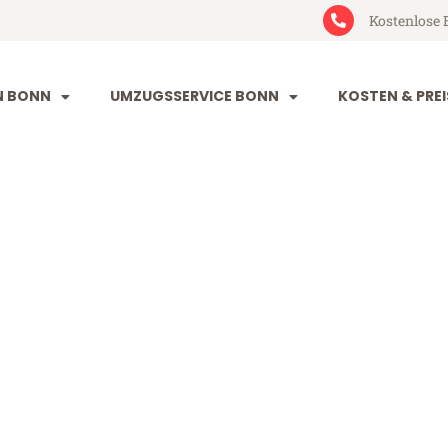
Kostenlose 
N BONN
UMZUGSSERVICE BONN
KOSTEN & PREI
Wädenswil
wil (ab 199€)