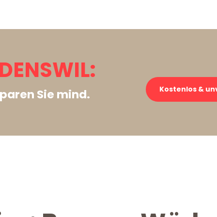
DENSWIL:
Kostenlos & un
paren Sie mind.