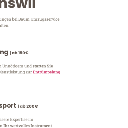
nswil
istungen bei Baum Umzugsservice
lten.
ung
| ab 150€
von Unnötigem und
starten Sie
Dienstleistung zur
Entrümpelung
nsport
| ab 200€
nsere Expertise im
um
Ihr wertvolles Instrument