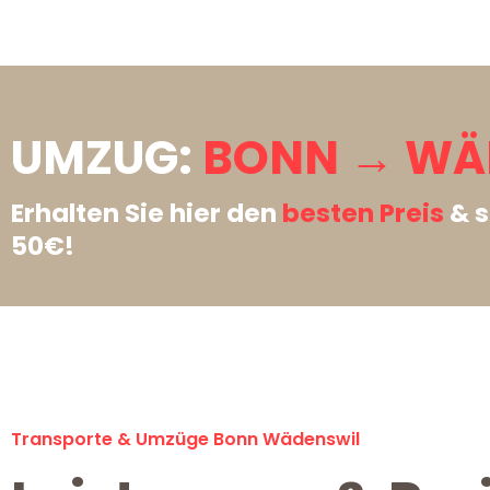
UMZUG:
BONN → WÄ
Erhalten Sie hier den
besten Preis
& s
50€!
Transporte & Umzüge Bonn Wädenswil