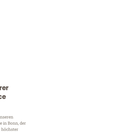
rer
Kostenlose Beratung!
ce
Sie 
Frag
unseren
 in Bonn, der
t höchster