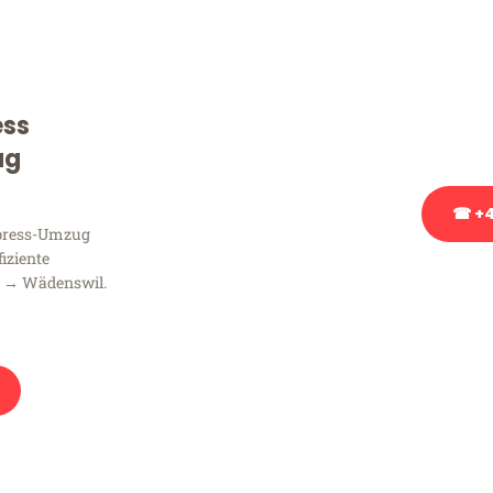
Sie haben Fragen zu Ihrem
Beratung bezüglich Ihres
Rufen Sie uns gerne an, un
ess
Ihnen kostenlos weiterzuh
ug
☎ +4
xpress-Umzug
fiziente
Stattdessen eine u
n → Wädenswil.