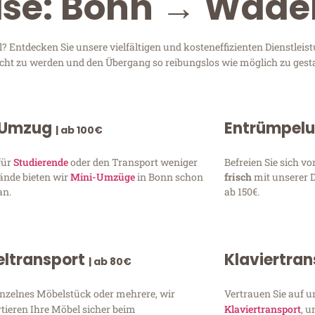
ise: Bonn → Wäde
Entdecken Sie unsere vielfältigen und kosteneffizienten Dienstle
recht zu werden und den Übergang so reibungslos wie möglich zu gesta
 Umzug
Entrümpel
| ab 100€
für
Studierende
oder den Transport weniger
Befreien Sie sich 
ände bieten wir
Mini-Umzüge
in Bonn schon
frisch
mit unserer 
an.
ab 150€.
ltransport
Klaviertra
| ab 80€
inzelnes Möbelstück oder mehrere, wir
Vertrauen Sie auf u
tieren Ihre Möbel sicher beim
Klaviertransport
, 