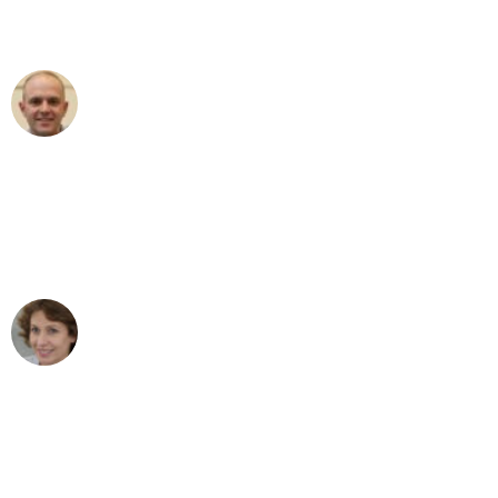
außergewöhnlichen Service!"
Frederik F.
Umzug in Bonn
"Besser hätte ich mir den Umzug von
Bonn nach Wien nicht vorstellen
können - DANKE!"
Maria W
Umzug von Bonn nach Wien
"Mein Klavier kam in unter 24 Stunden
ohne einen Kratzer an - ein
erstklassiger Service!"