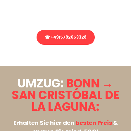
bezüglich Ihres Umzug?
Rufen Sie uns gerne an, unser Team aus Experten freut sich, Ihnen
kostenlos weiterzuhelfen!
☎ +4915792653328
Stattdessen eine unverbindliche Anfrage senden
UMZUG:
BONN →
SAN CRISTÓBAL DE
LA LAGUNA:
Erhalten Sie hier den
besten Preis
&