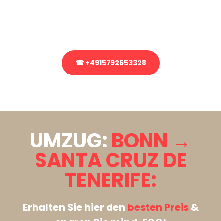
bezüglich Ihres Umzug?
Rufen Sie uns gerne an, unser Team aus Experten freut sich, Ihnen
kostenlos weiterzuhelfen!
☎ +4915792653328
Stattdessen eine unverbindliche Anfrage senden
UMZUG:
BONN →
SANTA CRUZ DE
TENERIFE:
Erhalten Sie hier den
besten Preis
&