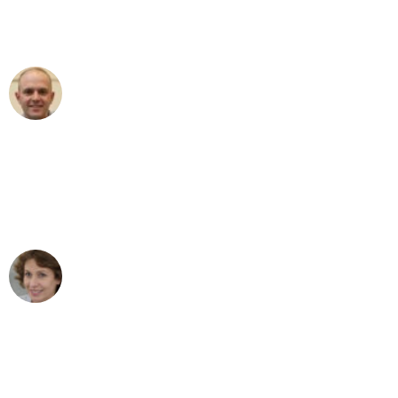
Umzugsservice für ihren
außergewöhnlichen Service!"
Frederik F.
Umzug in Bonn
"Besser hätte ich mir den Umzug von
Bonn nach Wien nicht vorstellen
können - DANKE!"
Maria W
Umzug von Bonn nach Wien
"Mein Klavier kam in unter 24 Stunden
ohne einen Kratzer an - ein