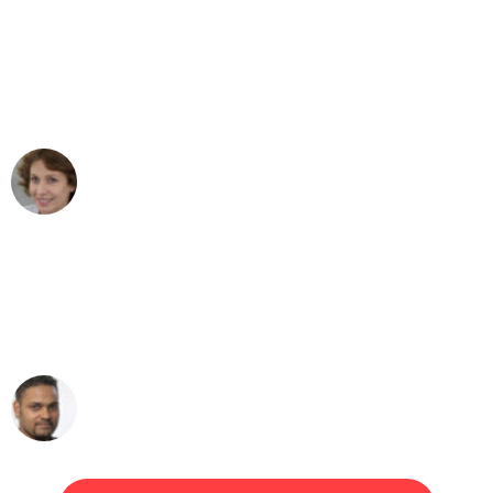
"Besser hätte ich mir den Umzug von
Bonn nach Wien nicht vorstellen
können - DANKE!"
Maria W
Umzug von Bonn nach Wien
"Mein Klavier kam in unter 24 Stunden
ohne einen Kratzer an - ein
erstklassiger Service!"
Ümit Y.
Klaviertransport in Bonn