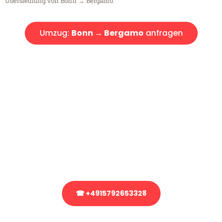
Übersiedlung von Bonn → Bergamo.
Umzug:
Bonn → Bergamo
anfragen
Kostenlose Beratung!
Sie haben Fragen?
Sie haben Fragen zu Ihrem Transport oder benötigen eine Beratung
bezüglich Ihres Umzug?
Rufen Sie uns gerne an, unser Team aus Experten freut sich, Ihnen
kostenlos weiterzuhelfen!
☎ +4915792653328
Stattdessen eine unverbindliche Anfrage senden